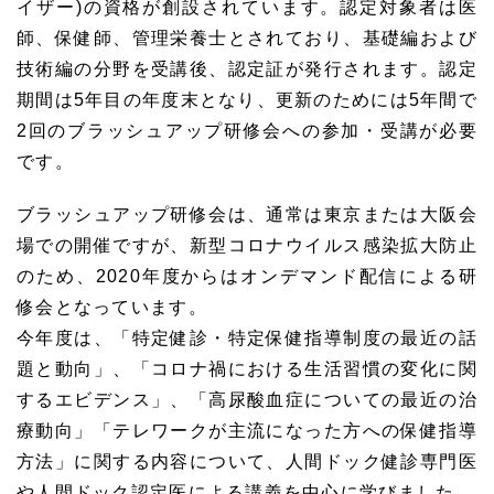
イザー)の資格が創設されています。認定対象者は医
師、保健師、管理栄養士とされており、基礎編および
技術編の分野を受講後、認定証が発行されます。認定
期間は5年目の年度末となり、更新のためには5年間で
2回のブラッシュアップ研修会への参加・受講が必要
です。
ブラッシュアップ研修会は、通常は東京または大阪会
場での開催ですが、新型コロナウイルス感染拡大防止
のため、2020年度からはオンデマンド配信による研
修会となっています。
今年度は、「特定健診・特定保健指導制度の最近の話
題と動向」、「コロナ禍における生活習慣の変化に関
するエビデンス」、「高尿酸血症についての最近の治
療動向」「テレワークが主流になった方への保健指導
方法」に関する内容について、人間ドック健診専門医
や人間ドック認定医による講義を中心に学びました。