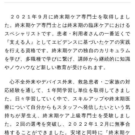
２０２１年９月に終末期ケア専門士を取得しまし
た。終末期ケア専門士とは終末期の臨床ケアにおける
スペシャリストです。患者・利用者さんの一番近くで
『支える人』としてエビデンスに基づいたケアの実践
を行える資格です。終末期ケアの独自のカリキュラム
を学び、多職種で学びに繋げ、講師から継続的に知識
やノウハウなど新しい教育が受けられます。
心不全外来やデバイス外来、救急患者・ご家族の対
応経験を通して、１年間学習し単位を取得してきまし
た。日々学習していく中で、スキルアップや終末期医
療について自分からもスタッフへ発信したいという気
持ちが芽生え、終末期ケア上級専門士を受験しまし
た。２回の選考を突破し、２０２２年１２月に無事合
格することができました。安堵と同時に『終末期ケ