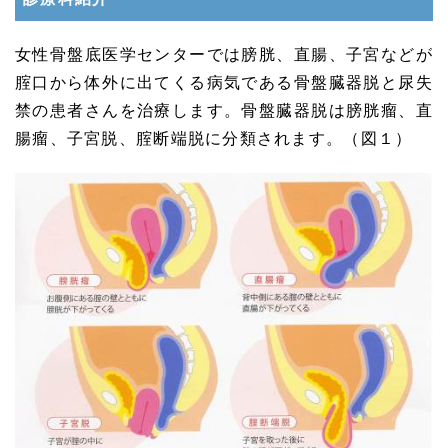
女性骨盤底医学センターでは膀胱、直腸、子宮などが
腟口から体外に出てくる病気である骨盤臓器脱と尿失
禁の患者さんを治療します。骨盤臓器脱は膀胱瘤、直
腸瘤、子宮脱、腟断端脱に分類されます。（図１）