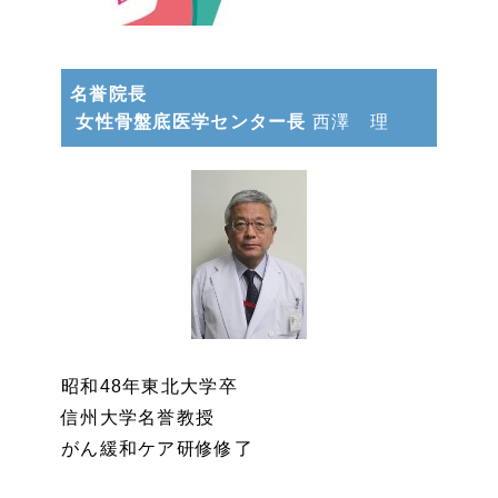
名誉院長
女性骨盤底医学センター長
西澤 理
昭和48年東北大学卒
信州大学名誉教授
がん緩和ケア研修修了