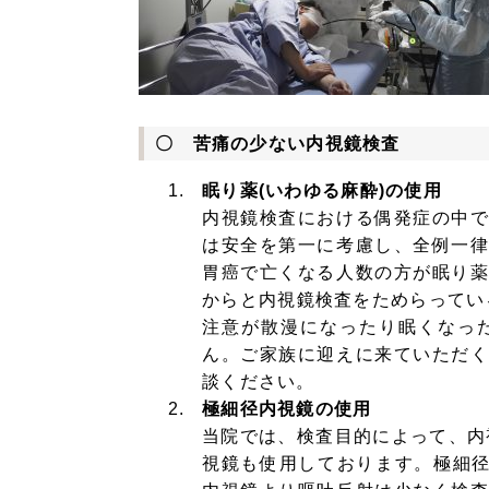
〇 苦痛の少ない内視鏡検査
眠り薬(いわゆる麻酔)の使用
内視鏡検査における偶発症の中
は安全を第一に考慮し、全例一
胃癌で亡くなる人数の方が眠り
からと内視鏡検査をためらってい
注意が散漫になったり眠くなっ
ん。ご家族に迎えに来ていただ
談ください。
極細径内視鏡の使用
当院では、検査目的によって、内
視鏡も使用しております。極細径