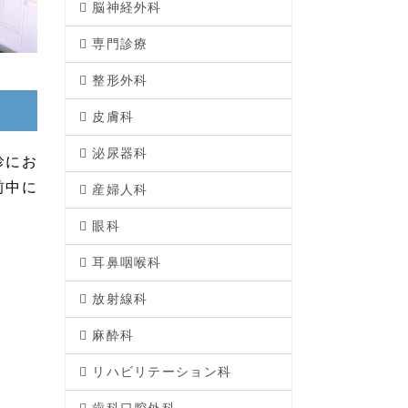
脳神経外科
専門診療
整形外科
皮膚科
泌尿器科
診にお
前中に
産婦人科
眼科
耳鼻咽喉科
放射線科
麻酔科
リハビリテーション科