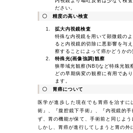
内視鏡より嘔吐反射は少なく検
ださい。
〇 精度の高い検査
拡大内視鏡検査
特殊な内視鏡を用いて顕微鏡のよ
ると内視鏡的切除に悪影響を与
察することによって癌かどうかの
特殊光(画像強調)観察
狭帯域光観察(NBI)など特殊光
どの早期病変の観察に有用であ
ます。
〇 胃癌について
医学が進歩した現在でも胃癌を治すに
術』、『腹腔鏡下手術』、『内視鏡的手
ず、胃の機能が保て、手術前と同じよう
しかし、胃癌が進行してしまうと胃の外に