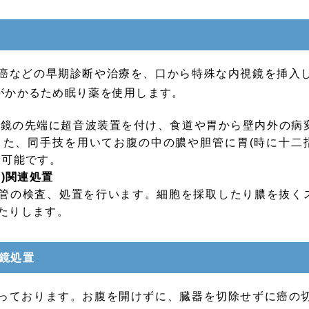
癌などの早期診断や治療を、口から特殊な内視鏡を挿入
がかかるため眠り薬を使用します。
視鏡の先端に超音波装置を付け、食道や胃から壁内外の病
また、同手技を用いてお腹の中の膿や胆管に胃(時に十二
も可能です。
)関連処置
膵管の検査、処置を行います。細胞を採取したり膿を抜く
たりします。
鏡処置
っております。お腹を開けずに、臓器を切除せずに癌の