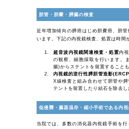
胆管・胆嚢・膵臓の検査
近年増加傾向の膵癌はじめ胆嚢癌、胆管
います。下記の内視鏡検査、処置は時間
超音波内視鏡関連検査・処置
内
の観察、細胞採取を行います。
腸)からステントを留置すること
内視鏡的逆行性膵胆管造影(ERCP
X線検査と組み合わせて胆管や
テントを留置したり結石を除去し
低侵襲・臓器温存・縮小手術である内視
当院では、多数の消化器内視鏡手術を行