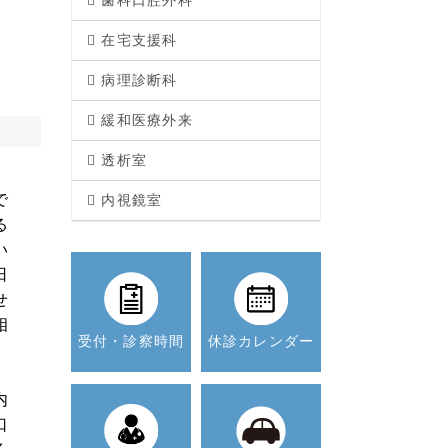
歯科口腔外科
在宅支援科
病理診断科
緩和医療外来
透析室
で
内視鏡室
る
い
日
せ
相
受付・診察時間
休診カレンダー
内
口