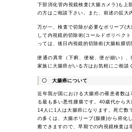
下部消化管内視鏡検査(大腸カメラ)も上
の方はご相談下さい。また、前述の拡大
万が一、検査で切除が必要なポリープ(大
して内視鏡的切除術(コールドポリペクト
っては、後日内視鏡的切除術(大腸粘膜切
便通の異常（下痢、便秘、便が細い）、
家族に大腸癌がいる方はお気軽にご相談
〇 大腸癌について
近年我が国における大腸癌の罹患者数は
る最も多い悪性腫瘍です。40歳代から大
14人に1人は大腸癌になります。死亡数
の多くは、大腸ポリープ(腺腫)から癌化
癒できますので、早期での内視鏡検査は