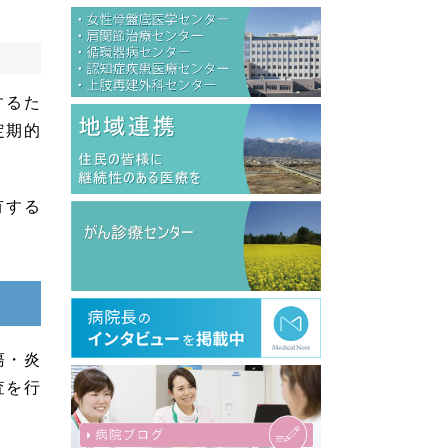
するた
定期的
有する
瘍・炎
査を行