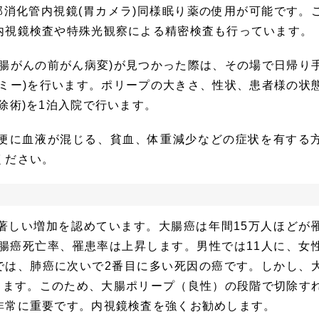
部消化管内視鏡(胃カメラ)同様眠り薬の使用が可能です。
内視鏡検査や特殊光観察による精密検査も行っています。
腸がんの前がん病変)が見つかった際は、その場で日帰り
ミー)を行います。ポリープの大きさ、性状、患者様の状
除術)を1泊入院で行います。
便に血液が混じる、貧血、体重減少などの症状を有する
ください。
著しい増加を認めています。大腸癌は年間15万人ほどが
腸癌死亡率、罹患率は上昇します。男性では11人に、女
では、肺癌に次いで2番目に多い死因の癌です。しかし、
します。このため、大腸ポリープ（良性）の段階で切除す
非常に重要です。内視鏡検査を強くお勧めします。