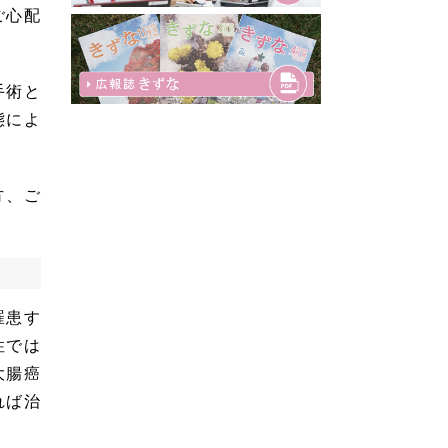
ご心配
手術と
態によ
方、ご
罹患す
性では
大腸癌
れば治