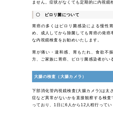
ません。症状がなくても定期的に内視鏡
〇 ピロリ菌について
胃癌の多くはピロリ菌感染による慢性
め、成人してから除菌しても胃癌の発癌率
な内視鏡検査をお勧めいたします。
胃が痛い・違和感、胃もたれ、食欲不
方、ご家族に胃癌、ピロリ菌感染者がい
大腸の検査（大腸カメラ）
下部消化管内視鏡検査(大腸カメラ)は太
症など異常がないかを直接観察する検査で
っており、1日に6人から12人程行って