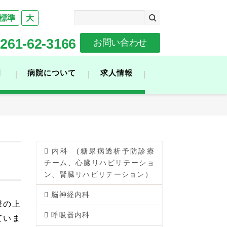
標準
大
261-62-3166
お問い合わせ
門
病院について
求人情報
内科 (糖尿病透析予防診療
チーム、心臓リハビリテーショ
ン、腎臓リハビリテーション）
脳神経内科
様の上
呼吸器内科
ていま