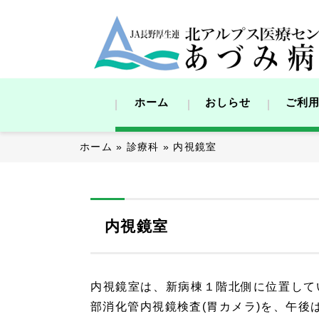
ホーム
おしらせ
ご利
ホーム
»
診療科
»
内視鏡室
内視鏡室
内視鏡室は、新病棟１階北側に位置して
部消化管内視鏡検査(胃カメラ)を、午後