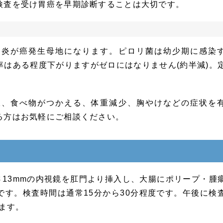
検査を受け胃癌を早期診断することは大切です。
胃炎が癌発生母地になります。ピロリ菌は幼少期に感染
はある程度下がりますがゼロにはなりません(約半減)。
振、食べ物がつかえる、体重減少、胸やけなどの症状を
る方はお気軽にご相談ください。
さ13mmの内視鏡を肛門より挿入し、大腸にポリープ・腫
す。検査時間は通常15分から30分程度です。午後に検
います。