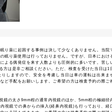
で眠り薬に起因する事例は決して少なくありません。当院
律の眠り薬使用は行っておりません。ですが、日本におけ
薬による偶発症を来す人数よりも圧倒的に多いです。苦し
る方は是非ご相談ください。ただ、検査を受けた当日は1
たりしますので、安全を考慮し当日は車の運転は出来ま
くなど手配をお願いします。ご希望の方は検査予約の際ご
視鏡の太さ9mm程の通常内視鏡のほか、5mm程の極細径
内視鏡での鼻からの挿入(経鼻内視鏡)も行っており、経