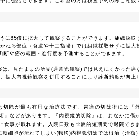
査中に会話もできます。ご希望の方は検査予約の際ご相談
うに85倍に拡大して観察することができます。組織採取
えかねる部位（食道や十二指腸）では組織採取せずに拡大
判断や癌の範囲・進行度を予測することができます。
観察は、見たままの所見(通常光観察)では見えにくかった癌
り、拡大内視鏡観察を併用することにより診断精度が向上
は切除が最も有用な治療法です。胃癌の切除術には『
術』などがあります。『内視鏡的切除』は、おなかに傷
に食事が取れます。入院日数も比較的短期間で退院でき
癌細胞が流れてしまい(転移)内視鏡切除では根治（治癒