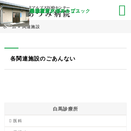
白馬診療所
就労支援室
あるぷすメンタルクリニック
院内保育所あづみっこ
クリーニング場アルプス
ホーム
»
関連施設
各関連施設のごあんない
白馬診療所
医科