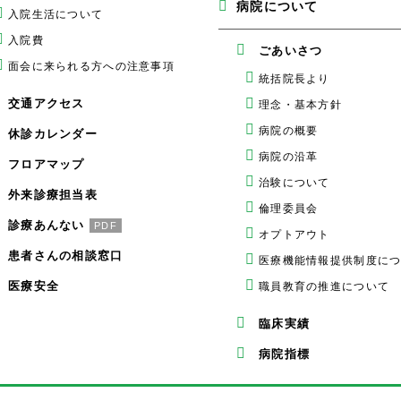
病院について
入院生活について
入院費
ごあいさつ
面会に来られる方への注意事項
統括院長より
交通アクセス
理念・基本方針
病院の概要
休診カレンダー
病院の沿革
フロアマップ
治験について
外来診療担当表
倫理委員会
診療あんない
PDF
オプトアウト
患者さんの相談窓口
医療機能情報提供制度に
医療安全
職員教育の推進について
臨床実績
病院指標