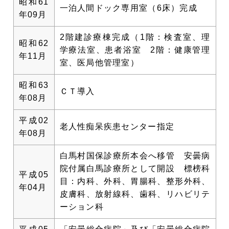
昭和61
一泊人間ドック専用室（6床）完成
年09月
2階建診療棟完成（1階：検査室、理
昭和62
学療法室、患者浴室 2階：健康管理
年11月
室、医局他管理室）
昭和63
ＣＴ導入
年08月
平成02
老人性痴呆疾患センター指定
年08月
白馬村国保診療所本会へ移管 安曇病
院付属白馬診療所として開設 標榜科
平成05
目：内科、外科、胃腸科、整形外科、
年04月
皮膚科、放射線科、歯科、リハビリテ
ーション科