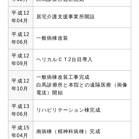
平成12
居宅介護支援事業所開設
年04月
平成12
一般病棟改装
年06月
平成12
ヘリカルＣＴ2台目導入
年09月
一般病棟改装工事完成
平成12
白馬診療所と本院との遠隔医療（画像
年10月
電送）開始
平成13
リハビリテーション棟完成
年06月
平成15
南病棟（精神科病棟）完成
年04月