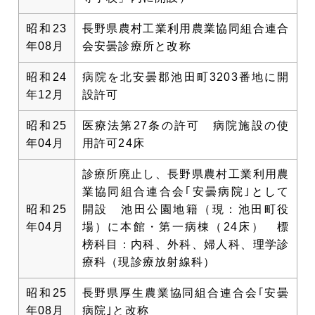
昭和23
長野県農村工業利用農業協同組合連合
年08月
会安曇診療所と改称
昭和24
病院を北安曇郡池田町3203番地に開
年12月
設許可
昭和25
医療法第27条の許可 病院施設の使
年04月
用許可24床
診療所廃止し、長野県農村工業利用農
業協同組合連合会｢安曇病院｣として
昭和25
開設 池田公園地籍（現：池田町役
年04月
場）に本館・第一病棟（24床） 標
榜科目：内科、外科、婦人科、理学診
療科（現診療放射線科）
昭和25
長野県厚生農業協同組合連合会｢安曇
年08月
病院｣と改称