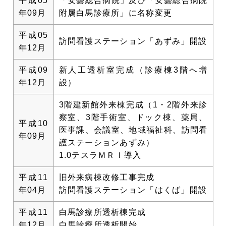
平成05
「安曇総合病院」及び「安曇総合病院
年09月
附属白馬診療所」に名称変更
平成05
訪問看護ステーション「あずみ」開設
年12月
平成09
新人工透析室完成（診療棟3階へ増
年12月
設）
3階建新館外来棟完成（1・2階外来診
察室、3階手術室、ドック棟、薬局、
平成10
医事課、会議室、地域福祉科、訪問看
年09月
護ステーションあずみ）
1.0テスラＭＲＩ導入
平成11
旧外来病棟改修工事完成
年04月
訪問看護ステーション「はくば」開設
平成11
白馬診療所透析棟完成
年12月
白馬診療所透析開始