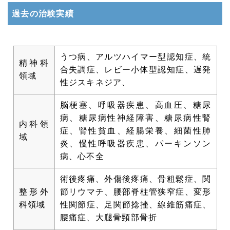
過去の治験実績
うつ病、アルツハイマー型認知症、統
精神科
合失調症、レビー小体型認知症、遅発
領域
性ジスキネジア、
脳梗塞、呼吸器疾患、高血圧、糖尿
病、糖尿病性神経障害、糖尿病性腎
内科領
症、腎性貧血、経腸栄養、細菌性肺
域
炎、慢性呼吸器疾患、パーキンソン
病、心不全
術後疼痛、外傷後疼痛、骨粗鬆症、関
整形外
節リウマチ、腰部脊柱管狭窄症、変形
科領域
性関節症、足関節捻挫、線維筋痛症、
腰痛症、大腿骨頸部骨折